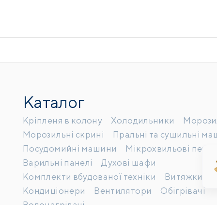
Каталог
Кріпленя в колону
Холодильники
Морози
Морозильні скрині
Пральні та сушильні м
Посудомийні машини
Мікрохвильові печі
Варильні панелі
Духові шафи
Комплекти вбудованої техніки
Витяжки
Кондиціонери
Вентилятори
Обігрівачі
Водонагрівачі