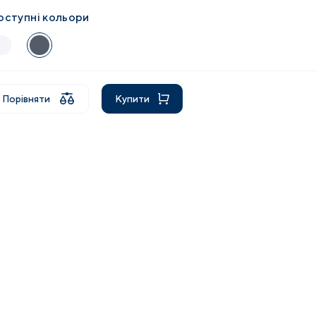
оступні кольори
Порівняти
Купити