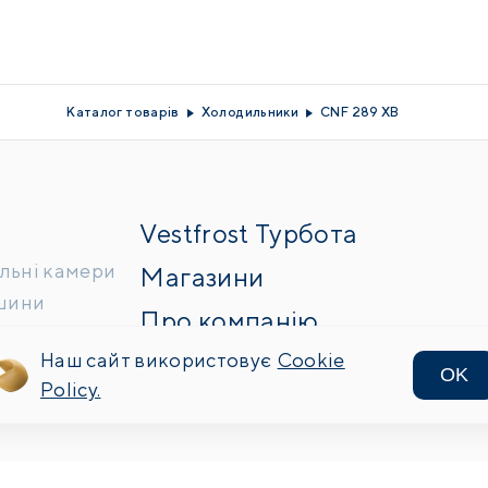
Каталог товарів
Холодильники
CNF 289 XB
Vestfrost Турбота
льні камери
Магазини
ашини
Про компанію
Плити
Наш сайт використовує
Контакти
Cookie
OK
Policy.