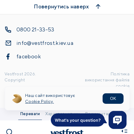
Повернутись наверх
0800 21-33-53
info@vestfrost.kiev.ua
facebook
Vestfrost
2026
.
Політика
Copyright
використання файлів
cookie
Наш сайт використовує
OK
Handcrafted by
Cookie Policy.
Переваги
Характеристики
Документація