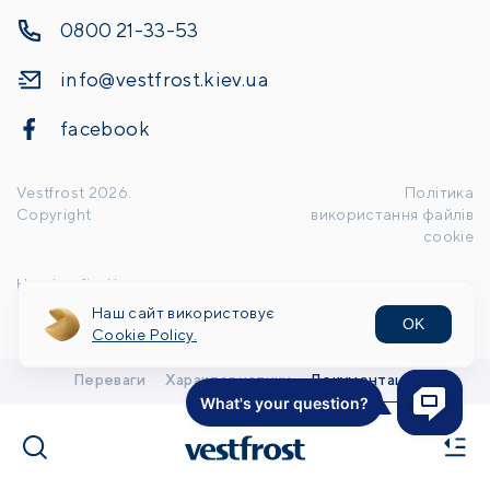
0800 21-33-53
info@vestfrost.kiev.ua
facebook
Vestfrost
2026
.
Політика
Copyright
використання файлів
cookie
Handcrafted by
Наш сайт використовує
OK
Cookie Policy.
Переваги
Характеристики
Документація