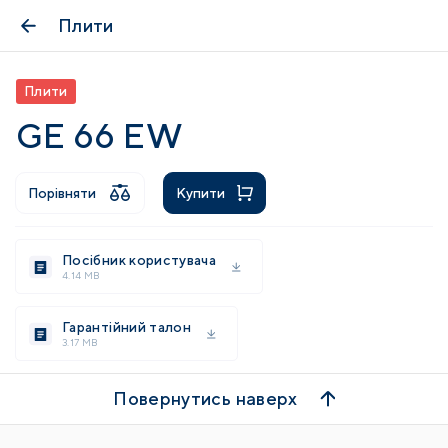
Плити
Плити
GE 66 EW
Порівняти
Купити
Посібник користувача
4.14 MB
Гарантійний талон
3.17 MB
Повернутись наверх