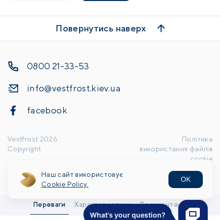
Повернутись наверх
0800 21-33-53
info@vestfrost.kiev.ua
facebook
Vestfrost
2026
.
Політика
Copyright
використання файлів
cookie
Наш сайт використовує
OK
Handcrafted by
Cookie Policy.
Переваги
Характеристики
Документація