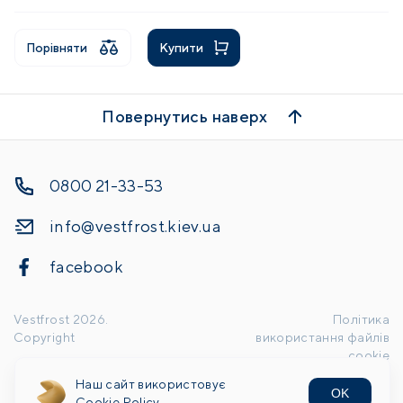
Порівняти
Купити
Повернутись наверх
0800 21-33-53
info@vestfrost.kiev.ua
facebook
Vestfrost
2026
.
Політика
Copyright
використання файлів
cookie
Наш сайт використовує
OK
Handcrafted by
Cookie Policy.