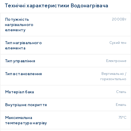
Технічні характеристики Водонагрівача
Потужність
2000Вт
нагрівального
елементу
Тип нагрівального
Сухий тен
елемента
Тип управління
Електронне
Тип встановлення
Вертикально /
горизонтально
Матеріал бака
Сталь
Внутрішнє покриття
Емаль
Максимальна
75°C
температура нагріву