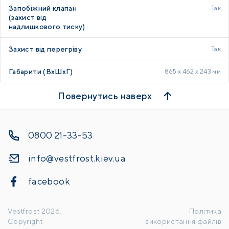
Запобіжний клапан
Так
(захист від
надлишкового тиску)
Захист від перегріву
Так
Габарити (ВхШхГ)
865 x 462 x 243 мм
Повернутись наверх
0800 21-33-53
info@vestfrost.kiev.ua
facebook
Vestfrost
2026
.
Політика
Copyright
використання файлів